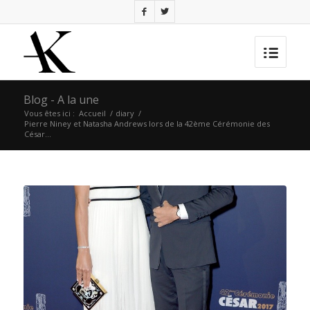
Blog - A la une
Vous êtes ici :
Accueil
/
diary
/
Pierre Niney et Natasha Andrews lors de la 42ème Cérémonie des
César...