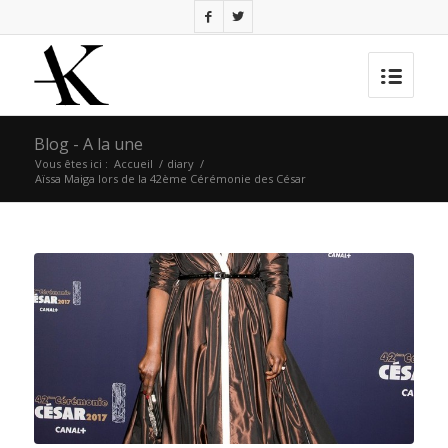
Blog - A la une
Vous êtes ici :
Accueil
/
diary
/
Aïssa Maiga lors de la 42ème Cérémonie des César