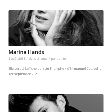
Marina Hands
3 août 2018
/
dans
cinema
/
par
admin
Elle sera à l’affiche de « Un Triomphe » d’Emmanuel Courcol le
1er septembre 2021