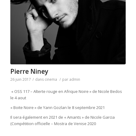
Pierre Niney
26 juin 2017
/
dans
cinema
/
par
admin
« OSS 117 – Alterte rouge en Afrique Noire » de Nicole Bedos
le 4 aout
« Boite Noire » de Yann Gozlan le 8 septembre 2021
Il sera également en 2021 de « Amants » de Nicole Garcia
(Compétition officielle – Mostra de Venise 2020