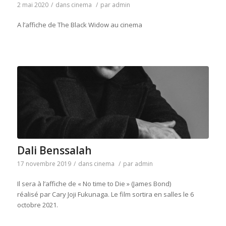
2 mai 2020
/
dans
cinema
/
par
admin
A l’affiche de The Black Widow au cinema
Dali Benssalah
17 novembre 2019
/
dans
cinema
/
par
admin
Il sera à l’affiche de « No time to Die » (James Bond)
réalisé par Cary Joji Fukunaga. Le film sortira en salles le 6
octobre 2021.