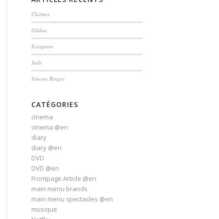
Claïmax
Gildaa
Synapson
Jade
Simone Ringer
CATÉGORIES
cinema
cinema @en
diary
diary @en
DVD
DVD @en
Frontpage Article @en
main menu brands
main menu spectacles @en
musique