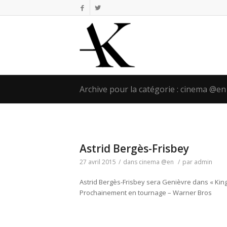
Archive pour la catégorie : cinema @en
Astrid Bergès-Frisbey
27 avril 2015
/
dans
cinema @en
/
par
admin
Astrid Bergès-Frisbey sera Genièvre dans « Kin
Prochainement en tournage – Warner Bros