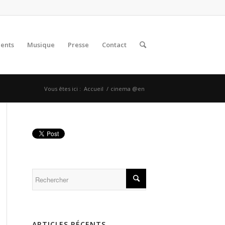
lents
Musique
Presse
Contact
Vous êtes ici :
Accueil
/
cinema @en
ARTICLES RÉCENTS