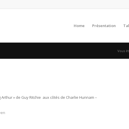
Home
Présentation
Ta
Vous ête
g Arthur » de Guy Ritchie aux côtés de Charlie Hunnam –
@en