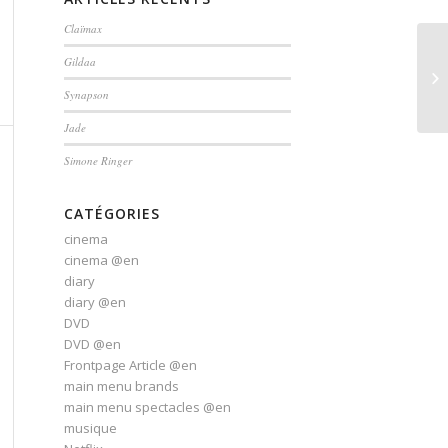
Claïmax
Gildaa
Synapson
Jade
Simone Ringer
CATÉGORIES
cinema
cinema @en
diary
diary @en
DVD
DVD @en
Frontpage Article @en
main menu brands
main menu spectacles @en
musique