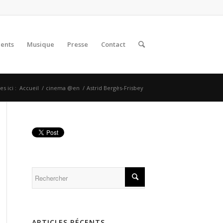
lents
Musique
Presse
Contact
s ici :
Accueil
/
cinema @en
/
Astrid Bergès-Frisbey
ARTICLES RÉCENTS