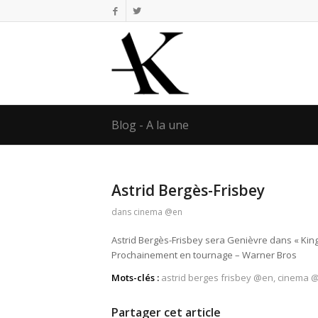
Blog - A la une
Astrid Bergès-Frisbey
dans
cinema @en
Astrid Bergès-Frisbey sera Genièvre dans « Kin
Prochainement en tournage – Warner Bros
Mots-clés :
astrid berges frisbey @en
,
cinema 
Partager cet article