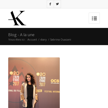
Blog - A la une
Vous êtes ici :
Accueil
/
diary
/
Sabrina Ouazani