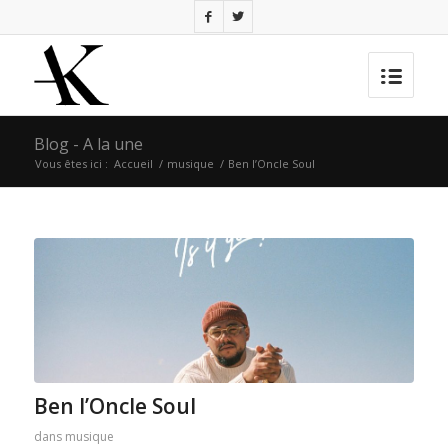
Blog - A la une
Vous êtes ici :
Accueil
/
musique
/
Ben l’Oncle Soul
Ben l’Oncle Soul
dans
musique