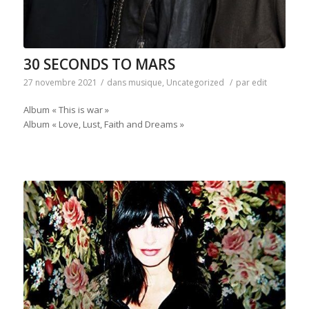
30 SECONDS TO MARS
27 novembre 2021
/
dans
musique
,
Uncategorized
/
par
edit
Album « This is war »
Album « Love, Lust, Faith and Dreams »