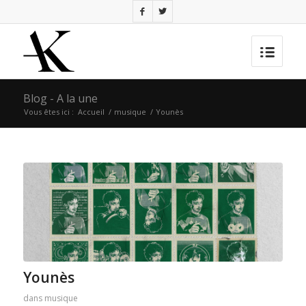
Blog - A la une
Vous êtes ici :
Accueil
/
musique
/
Younès
Younès
dans
musique