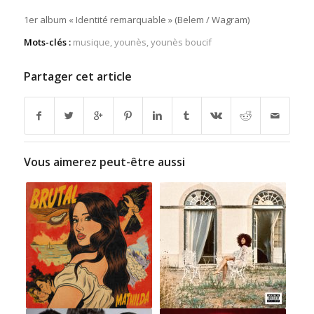
1er album « Identité remarquable » (Belem / Wagram)
Mots-clés :
musique
,
younès
,
younès boucif
Partager cet article
Vous aimerez peut-être aussi