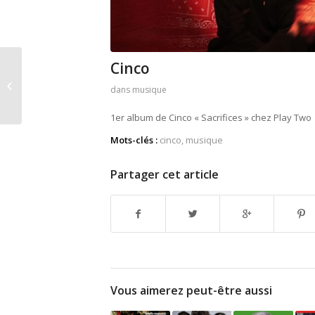
Cinco
CHEU-B
dans
musique
1er album de Cinco « Sacrifices » chez Play Two
Mots-clés :
cinco
,
musique
Partager cet article
Vous aimerez peut-être aussi