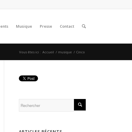
lents
Musique
Presse
Contact
Vous êtes ici :
Accueil
/
musique
/
Cinco
ARTICLES RÉCENTS