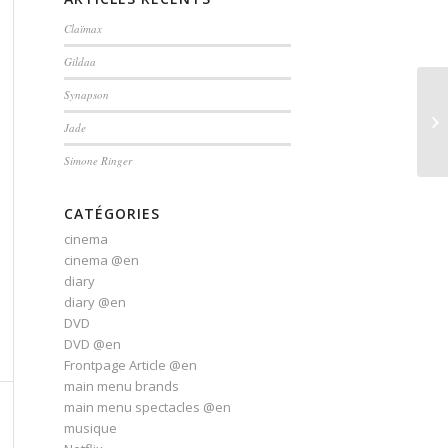
Claïmax
Gildaa
Synapson
Jade
Simone Ringer
CATÉGORIES
cinema
cinema @en
diary
diary @en
DVD
DVD @en
Frontpage Article @en
main menu brands
main menu spectacles @en
musique