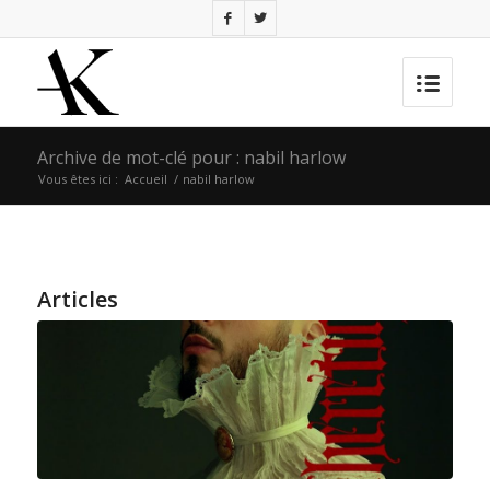
Archive de mot-clé pour : nabil harlow
Vous êtes ici :
Accueil
/
nabil harlow
Articles