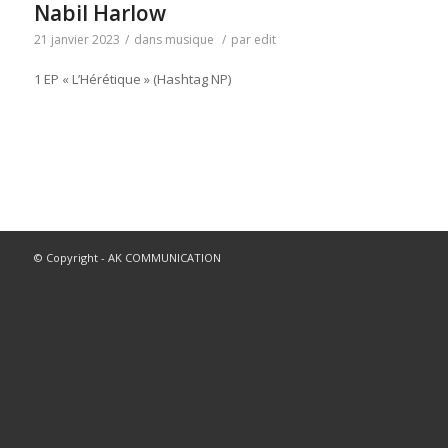
Nabil Harlow
21 janvier 2023
/
dans
musique
/
par
edit
1 EP « L’Hérétique » (Hashtag NP)
© Copyright - AK COMMUNICATION