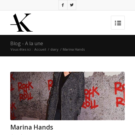
Blog - A la une
Vous êtes ici :
Accueil
/
diary
/
Marina Hands
Marina Hands