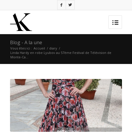
Blog - A la une
Vous êtes ici :
Accueil
/
diary
/
Linda Hardy en robe Lyubov au 57ème Festival de Télévision de
Monte-Ca...