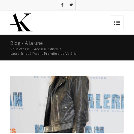
Blog - A la une
Vous êtes ici :
Accueil
/
diary
/
Laura Smet à l’Avant-Première de Valérian