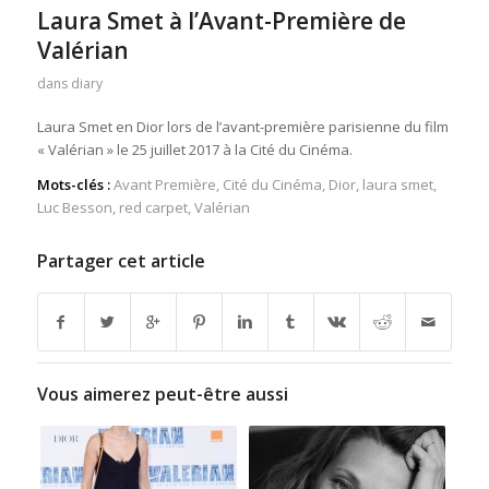
Laura Smet à l’Avant-Première de
Valérian
dans
diary
Laura Smet en Dior lors de l’avant-première parisienne du film
« Valérian » le 25 juillet 2017 à la Cité du Cinéma.
Mots-clés :
Avant Première
,
Cité du Cinéma
,
Dior
,
laura smet
,
Luc Besson
,
red carpet
,
Valérian
Partager cet article
Vous aimerez peut-être aussi