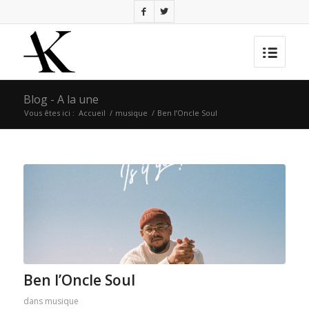
Blog - A la une
Vous êtes ici :
Accueil
/
musique
/
Ben l’Oncle Soul
Ben l’Oncle Soul
dans
musique