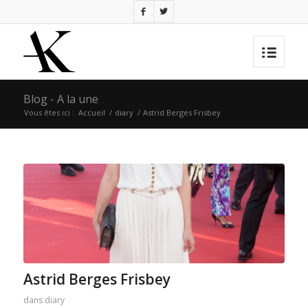
Blog - A la une
Vous êtes ici :
Accueil
/
diary
/
Astrid Berges Frisbey
Astrid Berges Frisbey
dans
diary