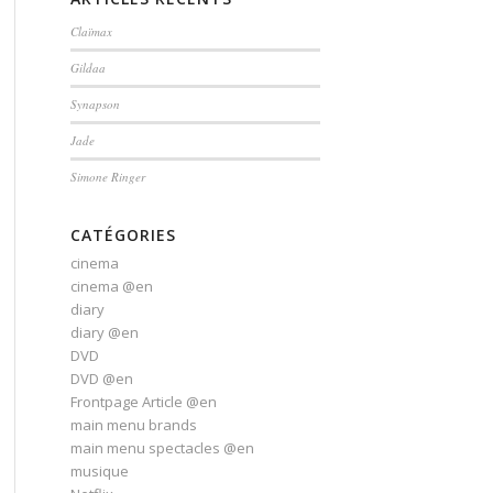
Claïmax
Gildaa
Synapson
Jade
Simone Ringer
CATÉGORIES
cinema
cinema @en
diary
diary @en
DVD
DVD @en
Frontpage Article @en
main menu brands
main menu spectacles @en
musique