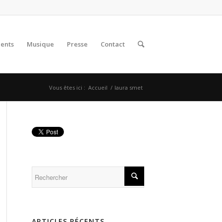
lents
Musique
Presse
Contact
Vous êtes ici :
Accueil
/
laura smet
ARTICLES RÉCENTS