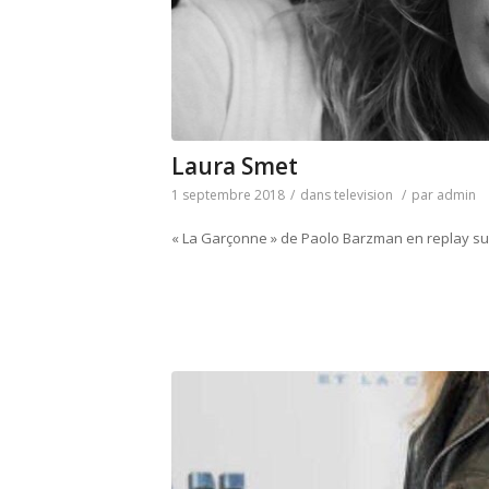
Laura Smet
1 septembre 2018
/
dans
television
/
par
admin
« La Garçonne » de Paolo Barzman en replay su