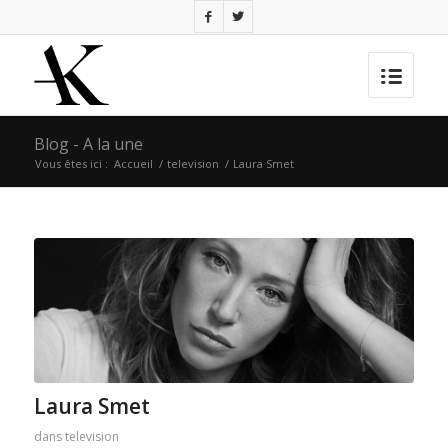
Blog - A la une
Vous êtes ici :
Accueil
/
television
/
Laura Smet
Laura Smet
dans
television