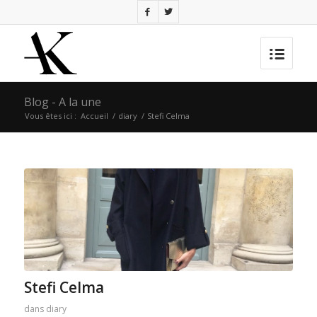
Blog - A la une
Vous êtes ici :
Accueil
/
diary
/
Stefi Celma
Stefi Celma
dans
diary