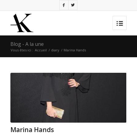
Blog - A la une
Vous êtes ici :
Accueil
/
diary
/
Marina Hands
Marina Hands