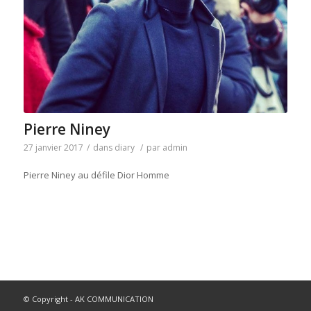
Pierre Niney
27 janvier 2017
/
dans
diary
/
par
admin
Pierre Niney au défile Dior Homme
© Copyright - AK COMMUNICATION