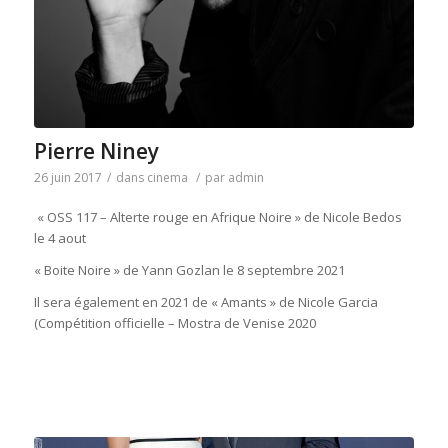
Pierre Niney
26 juin 2017
/
dans
cinema
/
par
admin
« OSS 117 – Alterte rouge en Afrique Noire » de Nicole Bedos
le 4 aout
« Boite Noire » de Yann Gozlan le 8 septembre 2021
Il sera également en 2021 de « Amants » de Nicole Garcia
(Compétition officielle – Mostra de Venise 2020