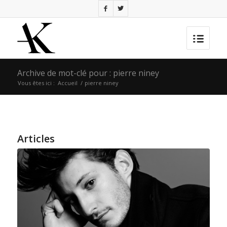
Archive de mot-clé pour : pierre niney
Vous êtes ici :
Accueil
/
pierre niney
Articles