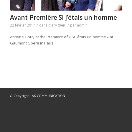
Avant-Première Si j’étais un homme
22 février 2017
/
dans
diary @en
/
par
admin
Antoine Gouy at the Premiere of « Si j’étais un homme » at
Gaumont Opera in Paris.
© Copyright - AK COMMUNICATION