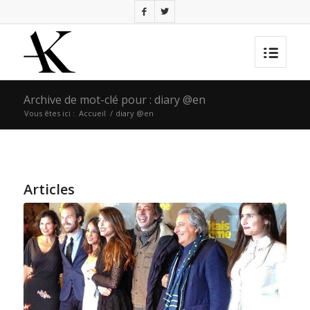
Archive de mot-clé pour : diary @en
Vous êtes ici :
Accueil
/
diary @en
Articles