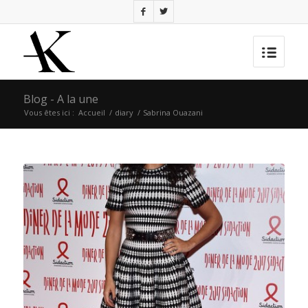
Blog - A la une
Vous êtes ici :
Accueil
/
diary
/
Sabrina Ouazani