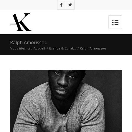
Ralph Amoussou
Vous êtes ici :
Accueil
/
Brands & Collabs
/
Ralph Amoussou