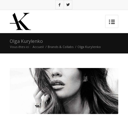
Olga Kurylenko
Vous êtes ici :
Accueil
/
Brands & Collabs
/
Olga Kurylenko