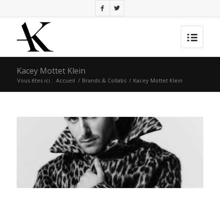
Kacey Mottet Klein
Vous êtes ici :
Accueil
/
Brands & Collabs
/
Kacey Mottet Klein