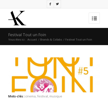
Festival Tout un Foin
Vous êtes ici :
Accueil
/
Brands & Collabs
/
Festival Tout un Foin
Mots-clés :
cinema
,
festival
,
musique