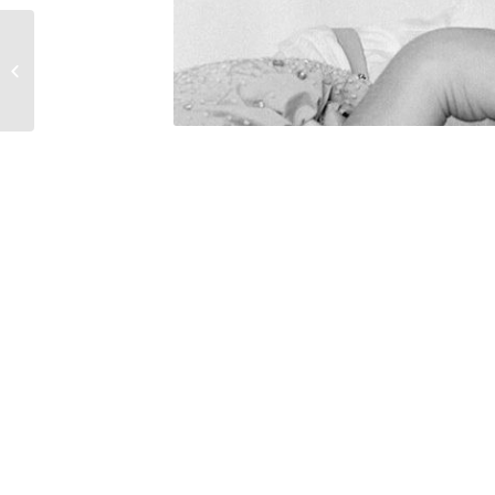
Lolita Chammah –
Leonie Dahan-Lamort
– Eliane Umuhire x
Barbara...