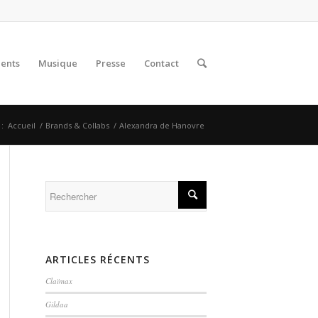
lents
Musique
Presse
Contact
 :
Accueil
/
Brands & Collabs
/
Alexandra de Hanovre
ARTICLES RÉCENTS
Claïmax
Gildaa