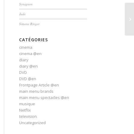
Synapson
Jade
Simone Ringer
CATÉGORIES
cinema
cinema @en
diary
diary @en
DVD
DVD @en
Frontpage Article @en
main menu brands
main menu spectacles @en
musique
Netflix
television
Uncategorized