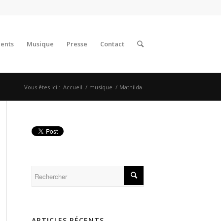
lents
Musique
Presse
Contact
Vous êtes ici :
Accueil
/
musique
/
Mathilda
ARTICLES RÉCENTS