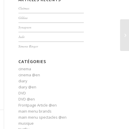
Claïmax
Gildaa
Synapson
Jade
Simone Ringer
CATÉGORIES
cinema
cinema @en
diary
diary @en
DVD
DVD @en
Frontpage Article @en
main menu brands
main menu spectacles @en
musique