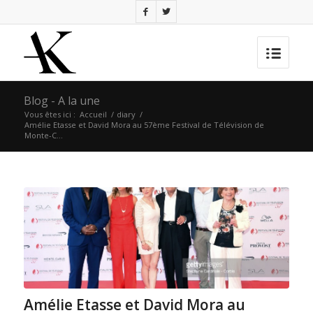
Blog - A la une
Vous êtes ici :
Accueil
/
diary
/
Amélie Etasse et David Mora au 57ème Festival de Télévision de
Monte-C...
Amélie Etasse et David Mora au