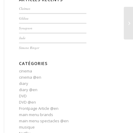
Claïmax
Gildaa
Synapson
Jade
Simone Ringer
CATÉGORIES
cinema
cinema @en
diary
diary @en
DVD
DVD @en
Frontpage Article @en
main menu brands
main menu spectacles @en
musique