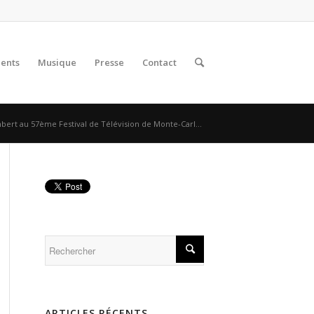
lents
Musique
Presse
Contact
ert au 57ème Festival de Télévision de Monte-Carl...
ARTICLES RÉCENTS