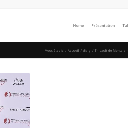
Home
Présentation
Ta
Vous êtes ici :
Accueil
/
diary
/
Thibault de Montalemb