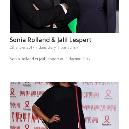
Sonia Rolland & Jalil Lespert
28 janvier 2017
/
dans
diary
/
par
admin
Sonia Rolland et Jalil Lespert au Sidaction 2017