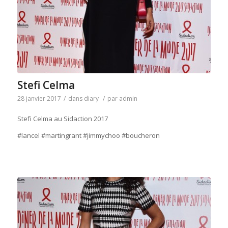
Stefi Celma
28 janvier 2017
/
dans
diary
/
par
admin
Stefi Celma au Sidaction 2017
#lancel #martingrant #jimmychoo #boucheron