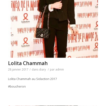
Lolita Chammah
28 janvier 2017
/
dans
diary
/
par
admin
Lolita Chammah au Sidaction 2017
#boucheron