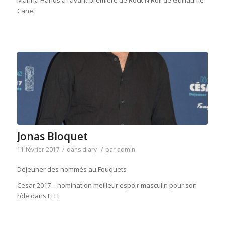
Marina Hands à l’avant-première de Rock N Roll de Guillaume
Canet
Jonas Bloquet
11 février 2017
/
dans
diary
/
par
admin
Dejeuner des nommés au Fouquets
Cesar 2017 – nomination meilleur espoir masculin pour son
rôle dans ELLE