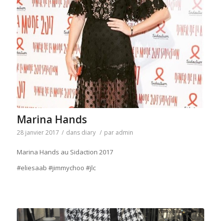
Marina Hands
28 janvier 2017
/
dans
diary
/
par
admin
Marina Hands au Sidaction 2017
#eliesaab #jimmychoo #jlc