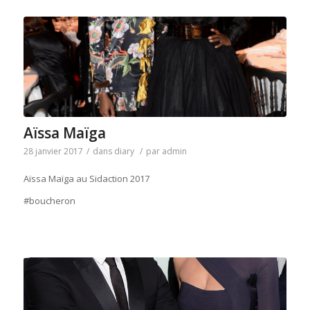
Aïssa Maïga
28 janvier 2017
/
dans
diary
/
par
admin
Aïssa Maïga au Sidaction 2017
#boucheron