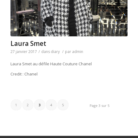
Laura Smet
27 janvier 2017
/
dans
diary
/
par
admin
Laura Smet au défile Haute Couture Chanel
Credit : Chanel
1
2
3
4
5
Page 3 sur 5