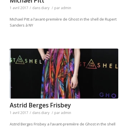
Michael Pitt
1 avril 2017
/
dans
diary
/
par
admin
Michael Pitt a l’avant-première de Ghost in the shell de Rupert
Sanders à NY
Astrid Berges Frisbey
1 avril 2017
/
dans
diary
/
par
admin
Astrid Berges Frisbey a l’avant-première de Ghost in the shell