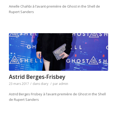
Amelle Chahbi à l’avant-première de Ghost in the Shell de
Rupert Sanders
Astrid Berges-Frisbey
23 mars 2017
/
dans
diary
/
par
admin
Astrid Berges Frisbey à l’avant-première de Ghost in the Shell
de Rupert Sanders