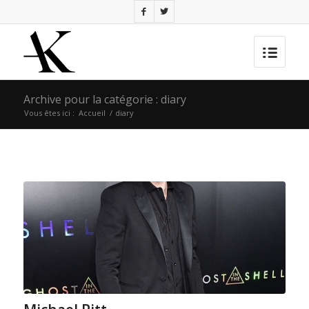
Archive pour la catégorie : diary
Vous êtes ici :
Accueil
/
diary