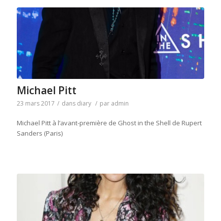
Michael Pitt
23 mars 2017
/
dans
diary
/
par
admin
Michael Pitt à l’avant-première de Ghost in the Shell de Rupert
Sanders (Paris)